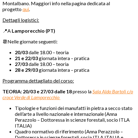
Montalbano. Maggiori info nella pagina dedicata al
progetto
qui
.
Dettagli logistici:
📍A
Lamporecchio (PT)
📆Nelle giornate seguenti:
20/03
dalle 18.00 – teoria
21 e 22/03
giornata intera – pratica
27/03
dalle 18.00 – teoria
28 e 29/03
giornata intera – pratica
Programma dettagliato del corso:
TEORIA: 20/03 e 27/03 dalle 18
presso la
Sala Aldo Bartoli c/o
croce Verde di Lamporecchio
Tipologie e funzioni dei manufatti in pietra a secco stato
dell’arte a livello nazionale e internazionale (Anna
Perazzolo – Dottoressa in scienze forestali,
socio ITLA
ITALIA
)
Quadro normativo di riferimento (Anna Perazzolo –
Dottoressa in scienze forestali,
socia ITLA ITALIA e