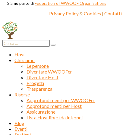
Siamo parte di
Federation of WWOOF Organisations
Privacy Policy
&
Cookies
|
Contatti
Host
Chi siamo
Le persone
Diventare WWOOFer
Diventare Host
Progetti
Trasparenza
Risorse
Approfondimenti per WWOOFer
Approfondimenti per Host
Assicurazione
Lista Host liberi da Internet
Blog
Eventi
Sostieni