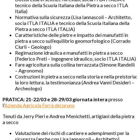
tecnico della Scuola Italiana della Pietra a secco ITLA
Italia
)
Normativa sulla sicurezza (Lisa Iannascoli – Architetto,
s
ocia ITLA ITALIA e tecnico della Scuola Italiana della
Pietra a secco ITLA ITALIA
)
Caratteristiche delle pietre e impatto dei manufatti in
pietra a secco sull’equilibrio geomorfologico (Corrado
Ciurli – Geologo)
Regimazione idraulica e manufatti in pietra a secco
(Federico Preti – Ingegnere idraulico, socio ITLA ITALIA)
Fare agricoltura sulla collina terrazzata (Simone Randelli
– Agronomo)
Costruzioni in pietra a secco nella storia e nella preistoria:
la loro lettura, la testimonianza (Andrea Vanni Desideri –
Archeologo)
PRATICA: 21-22/03 e 28-29/03 giornata intera
presso
l’
Azienda Agricola Forrà del pruno
Tenuti da Jerry Pieri e Andrea Menichetti, artigiani della pietra
a secco
Valutazione dei rischi di cantiere e adempimenti per la
sicurezza (anche con Lisa Iannascoli – Architetto)