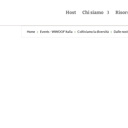
Host
Chi siamo
Risor
Home
Events - WWOOF Italia
Coltiviamo la diversità
Dalle nost