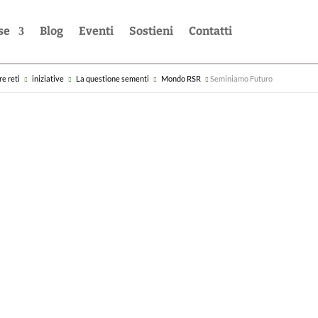
se
Blog
Eventi
Sostieni
Contatti
re reti
iniziative
La questione sementi
Mondo RSR
Seminiamo Futuro