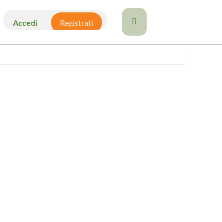

Registrati
Accedi