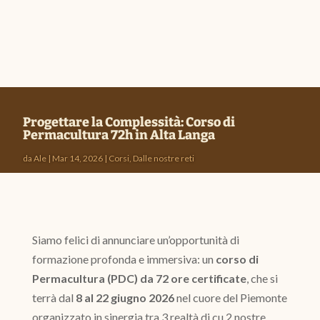
Progettare la Complessità: Corso di
Permacultura 72h in Alta Langa
da
Ale
|
Mar 14, 2026
|
Corsi
,
Dalle nostre reti
Siamo felici di annunciare un’opportunità di
formazione profonda e immersiva: un
corso di
Permacultura (PDC) da 72 ore certificate
, che si
terrà dal
8 al 22 giugno 2026
nel cuore del Piemonte
organizzato in sinergia tra 3 realtà di cu 2 nostre