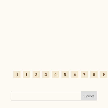
LISTA D’ESTATE 2026
Giu 29, 2026
|
In primo piano
,
Vita associativa
Vuoi fare WWOOFing a fine luglio o in agosto ma non trovi
1
2
3
4
5
6
7
8
9