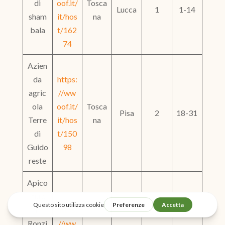
di
oof.it/
Tosca
Lucca
1
1-14
sham
it/hos
na
bala
t/162
74
Azien
da
https:
agric
//ww
ola
oof.it/
Tosca
Pisa
2
18-31
Terre
it/hos
na
di
t/150
Guido
98
reste
Apico
ltura
Il
https:
Ronzi
//ww