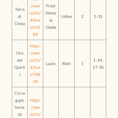
//ww
Friuli
Terra
oof.it/
Venez
di
Udine
2
1-31
it/hos
ia
Ciona
t/631
Giulia
84
https:
Oro
//ww
dei
oof.it/
1-14,
Lazio
Rieti
1
Quirit
it/hos
17-30
i
t/148
04
Co.r.a
g.gio
https:
Socie
//ww
tà
oof.it/