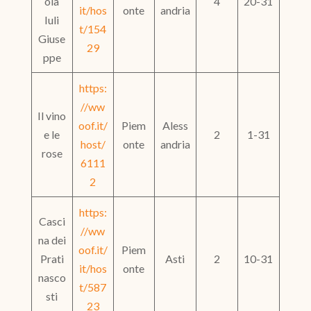
ola
4
20-31
it/hos
onte
andria
Iuli
t/154
Giuse
29
ppe
https:
//ww
Il vino
oof.it/
Piem
Aless
e le
2
1-31
host/
onte
andria
rose
6111
2
https:
Casci
//ww
na dei
oof.it/
Piem
Prati
Asti
2
10-31
it/hos
onte
nasco
t/587
sti
23