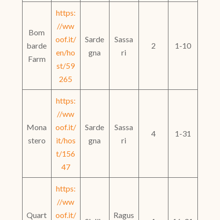
https:
//ww
Bom
oof.it/
Sarde
Sassa
barde
2
1-10
en/ho
gna
ri
Farm
st/59
265
https:
//ww
Mona
oof.it/
Sarde
Sassa
4
1-31
stero
it/hos
gna
ri
t/156
47
https:
//ww
Quart
oof.it/
Ragus