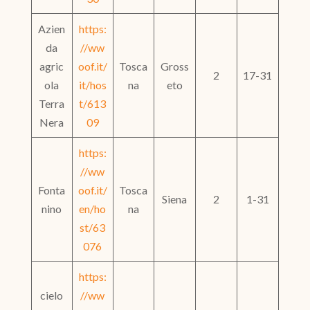
Azien
https:
da
//ww
agric
oof.it/
Tosca
Gross
2
17-31
ola
it/hos
na
eto
Terra
t/613
Nera
09
https:
//ww
Fonta
oof.it/
Tosca
Siena
2
1-31
nino
en/ho
na
st/63
076
https:
cielo
//ww