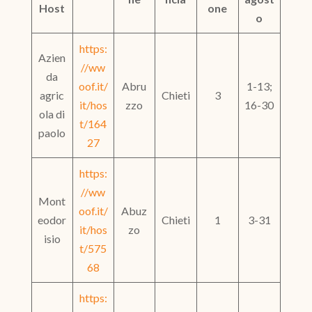
Host
one
o
https:
Azien
//ww
da
oof.it/
Abru
1-13;
agric
Chieti
3
it/hos
zzo
16-30
ola di
t/164
paolo
27
https:
//ww
Mont
oof.it/
Abuz
eodor
Chieti
1
3-31
it/hos
zo
isio
t/575
68
https: