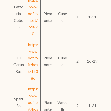
https:
Fatto
//ww
ria
oof.it/
Piem
Cune
1
1-31
Cebo
host/
onte
o
n
6187
0
https:
//ww
Lu
oof.it/
Piem
Cune
2
16-29
Garun
it/hos
onte
o
Rus
t/153
86
https:
//ww
Sparl
oof.it/
Piem
Verce
àa
2
1-31
it/hos
onte
lli