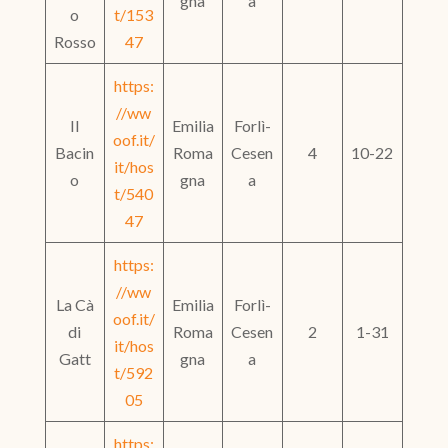
gna
a
o
t/153
Rosso
47
https:
//ww
Il
Emilia
Forlì-
oof.it/
Bacin
Roma
Cesen
4
10-22
it/hos
o
gna
a
t/540
47
https:
//ww
La Cà
Emilia
Forlì-
oof.it/
di
Roma
Cesen
2
1-31
it/hos
Gatt
gna
a
t/592
05
https: