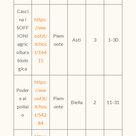
Casci
na I
https:
SOFF
//ww
IONI
oof.it/
Piem
Asti
3
1-30
agric
it/hos
onte
oltura
t/164
biolo
15
gica
https:
Poder
//ww
e al
oof.it/
Piem
Biella
2
11-31
pollai
it/hos
onte
o
t/542
84