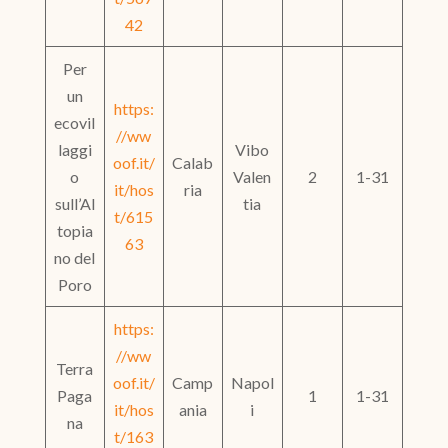
42
Per
un
https:
ecovil
//ww
laggi
Vibo
oof.it/
Calab
o
Valen
2
1-31
it/hos
ria
sull’Al
tia
t/615
topia
63
no del
Poro
https:
//ww
Terra
oof.it/
Camp
Napol
Paga
1
1-31
it/hos
ania
i
na
t/163