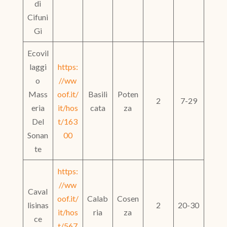
di
Cifuni
Gi
Ecovil
laggi
https:
o
//ww
Mass
oof.it/
Basili
Poten
2
7-29
eria
it/hos
cata
za
Del
t/163
Sonan
00
te
https:
//ww
Caval
oof.it/
Calab
Cosen
lisinas
2
20-30
it/hos
ria
za
ce
t/567