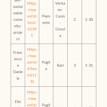
https:
Verba
sustai
//ww
no-
nable
oof.it/
Piem
Cusio
comu
2
1-30
host/
onte
-
nity-
6139
Ossol
proje
5
a
ct
https:
Franc
//ww
esco
oof.it/
Pugli
e
Bari
3
1-31
it/hos
a
Danie
t/611
la
31
https:
//ww
Elio
oof.it/
Pugli