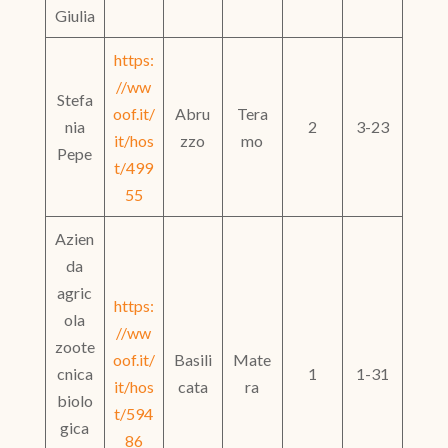
Giulia
https:
//ww
Stefa
oof.it/
Abru
Tera
nia
2
3-23
it/hos
zzo
mo
Pepe
t/499
55
Azien
da
agric
https:
ola
//ww
zoote
oof.it/
Basili
Mate
cnica
1
1-31
it/hos
cata
ra
biolo
t/594
gica
86