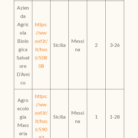
Azien
da
Agric
https:
ola
//ww
Biolo
oof.it/
Messi
Sicilia
2
3-26
gica
it/hos
na
Salvat
t/508
ore
08
D’Ami
co
https:
Agro
//ww
ecolo
oof.it/
Messi
gia
Sicilia
1
1-28
it/hos
na
Mass
t/590
eria
97