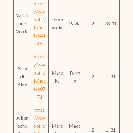
https:
//ww
Valtid
oof.it/
Lomb
one
Pavia
2
23-31
it/hos
ardia
Verde
t/541
66
https:
//ww
Arca
oof.it/
Marc
Ferm
di
2
1-31
it/hos
he
o
Aloe
t/607
71
https:
Alber
//ww
oche
oof.it/
Marc
Mace
2
1-31