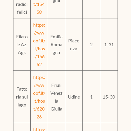
radici
t/154
felici
58
https:
//ww
Filaro
Emilia
oof.it/
Piace
le Az.
Roma
2
1-31
it/hos
nza
Agr.
gna
t/156
62
https:
//ww
Friuli
Fatto
oof.it/
Venez
ria sul
Udine
1
15-30
it/hos
ia
lago
t/628
Giulia
26
https: