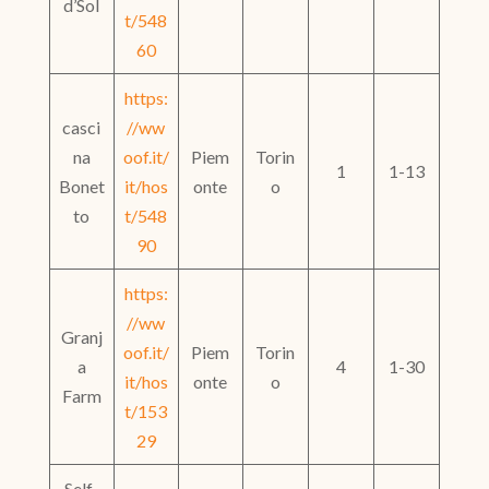
d’Sol
t/548
60
https:
casci
//ww
na
oof.it/
Piem
Torin
1
1-13
Bonet
it/hos
onte
o
to
t/548
90
https:
//ww
Granj
oof.it/
Piem
Torin
a
4
1-30
it/hos
onte
o
Farm
t/153
29
Self-