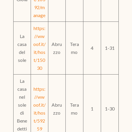
92/m
anage
https:
La
//ww
casa
oof.it/
Abru
Tera
4
1-31
del
it/hos
zzo
mo
sole
t/150
30
La
casa
https:
nel
//ww
sole
oof.it/
Abru
Tera
1
1-30
di
it/hos
zzo
mo
Bene
t/592
detti
59