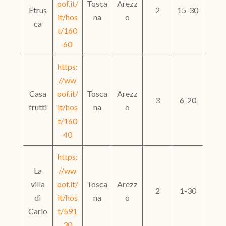
oof.it/
Tosca
Arezz
Etrus
2
15-30
it/hos
na
o
ca
t/160
60
https:
//ww
Casa
oof.it/
Tosca
Arezz
3
6-20
frutti
it/hos
na
o
t/160
40
https:
La
//ww
villa
oof.it/
Tosca
Arezz
2
1-30
di
it/hos
na
o
Carlo
t/591
30