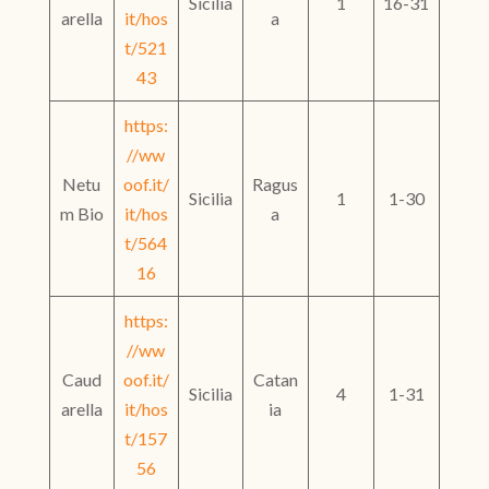
Sicilia
1
16-31
arella
it/hos
a
t/521
43
https:
//ww
Netu
oof.it/
Ragus
Sicilia
1
1-30
m Bio
it/hos
a
t/564
16
https:
//ww
Caud
oof.it/
Catan
Sicilia
4
1-31
arella
it/hos
ia
t/157
56