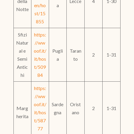
della
Lecce
4
1-30
en/ho
a
Notte
st/15
855
Sfizi
https:
Natur
//ww
al e
oof.it/
Pugli
Taran
2
1-31
Semi
it/hos
a
to
Antic
t/509
hi
84
https:
//ww
oof.it/
Sarde
Orist
Marg
2
1-31
it/hos
gna
ano
herita
t/587
77