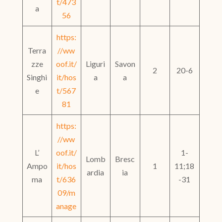
t/473
a
56
https:
Terra
//ww
zze
oof.it/
Liguri
Savon
2
20-6
Singhi
it/hos
a
a
e
t/567
81
https:
//ww
L’
oof.it/
1-
Lomb
Bresc
Ampo
it/hos
1
11;18
ardia
ia
ma
t/636
-31
09/m
anage