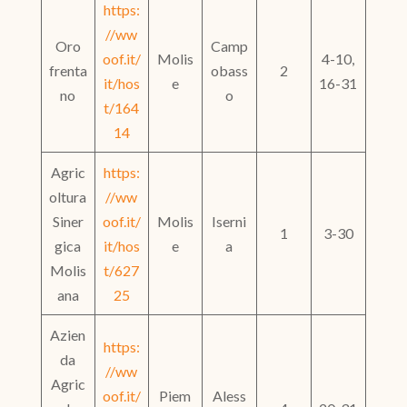
https:
//ww
Oro
Camp
oof.it/
Molis
4-10,
frenta
obass
2
it/hos
e
16-31
no
o
t/164
14
Agric
https:
oltura
//ww
Siner
oof.it/
Molis
Iserni
1
3-30
gica
it/hos
e
a
Molis
t/627
ana
25
Azien
https:
da
//ww
Agric
oof.it/
Piem
Aless