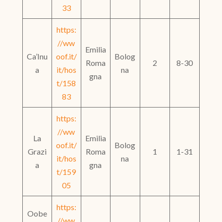
33
https:
//ww
Emilia
Ca’Inu
oof.it/
Bolog
Roma
2
8-30
a
it/hos
na
gna
t/158
83
https:
//ww
La
Emilia
oof.it/
Bolog
Grazi
Roma
1
1-31
it/hos
na
a
gna
t/159
05
https:
Oobe
//ww