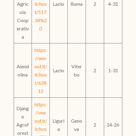
Agric
it/hos
Lazio
Roma
2
4-31
ola
t/517
Coop
34%2
erativ
0
a
https:
//ww
Alend
oof.it/
Viter
Lazio
2
1-31
olina
it/hos
bo
t/628
12
https:
Djang
//ww
o
oof.it/
Liguri
Geno
Agrof
2
14-26
it/hos
a
va
orest