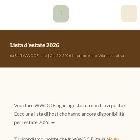

Lista d’estate 2026
da
Staff WWOOF Italia
|
Giu 29, 2026
|
In primo piano
,
Vita associativa
Vuoi fare WWOOFing in agosto ma non trovi posto?
Ecco una lista di host che hanno ancora disponibilità
per l’estate 2026 ☀️
Ti ricordiamo inoltre che in WWOOF Italia
alcuni