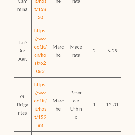
Cam
it/hos
he
rata
mina
t/158
30
https:
//ww
Lalè
oof.it/
Marc
Mace
Az.
2
5-29
en/ho
he
rata
Agr.
st/62
083
https:
//ww
Pesar
G.
oof.it/
Marc
o e
Briga
1
13-31
it/hos
he
Urbin
ntes
t/159
o
88