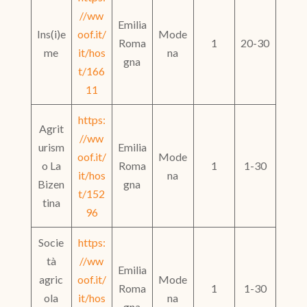
//ww
Emilia
Ins(i)e
oof.it/
Mode
Roma
1
20-30
me
it/hos
na
gna
t/166
11
https:
Agrit
//ww
urism
Emilia
oof.it/
Mode
o La
Roma
1
1-30
it/hos
na
Bizen
gna
t/152
tina
96
Socie
https:
tà
//ww
Emilia
agric
oof.it/
Mode
Roma
1
1-30
ola
it/hos
na
gna