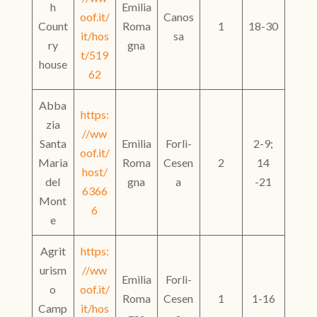
h
Emilia
oof.it/
Canos
Count
Roma
1
18-30
it/hos
sa
ry
gna
t/519
house
62
Abba
https:
zia
//ww
Santa
Emilia
Forlì-
2-9;
oof.it/
Maria
Roma
Cesen
2
14
host/
del
gna
a
-21
6366
Mont
6
e
Agrit
https:
urism
//ww
Emilia
Forlì-
o
oof.it/
Roma
Cesen
1
1-16
Camp
it/hos