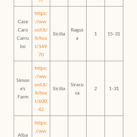
https:
Case
//ww
Caro
oof.it/
Ragus
Sicilia
1
15-31
Carru
it/hos
a
bo
t/149
70
https:
//ww
Simon
oof.it/
Siracu
e’s
Sicilia
2
1-31
it/hos
sa
Farm
t/600
42
https:
//ww
Alba