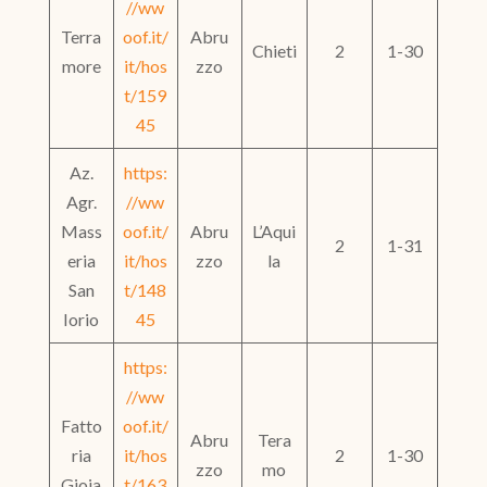
//ww
Terra
oof.it/
Abru
Chieti
2
1-30
more
it/hos
zzo
t/159
45
Az.
https:
Agr.
//ww
Mass
oof.it/
Abru
L’Aqui
2
1-31
eria
it/hos
zzo
la
San
t/148
Iorio
45
https:
//ww
Fatto
oof.it/
Abru
Tera
ria
it/hos
2
1-30
zzo
mo
Gioia
t/163