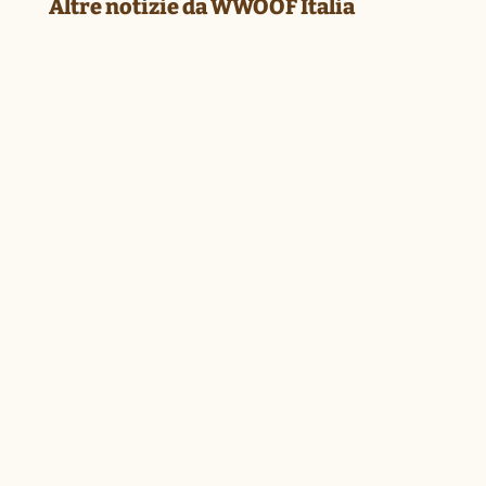
Altre notizie da WWOOF Italia
COLTIVARE RETI FA FIORIRE
COMUNITÀ
Lug 21, 2026
|
Dalle nostre reti
,
I Nostri Soci
,
Vita associativa
Reportage a cura di Fabrizio Marcozzo
Spesso diciamo che WWOOF non è solo un
modo di fare...
WWOOF ITALIA SU TERRANEA
MAGAZINE
Lug 15, 2026
|
Dalle nostre reti
,
Interviste