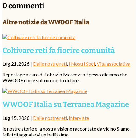
0 commenti
Altre notizie da WWOOF Italia
Coltivare reti fa fiorire comunità
Lug 21, 2026
|
Dalle nostre reti
,
I Nostri Soci
,
Vita associativa
Reportage a cura di Fabrizio Marcozzo Spesso diciamo che
WWOOF non è solo un modo di fare...
WWOOF Italia su Terranea Magazine
Lug 15, 2026
|
Dalle nostre reti
,
Interviste
le nostre storie e la nostra visione raccontate da vicino Siamo
felici di segnalarvi un bellissimo...